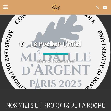
Le rucher L'miel
Virginie et Laurent Vallauri
NOS MIELS ET PRODUITS DE LA RUCHE