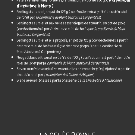
Pâte à tartiner miel noisettes, fait maison, en pot de 250 g.
( Disponible
d'octobre à Mars )
.
Berlingots au miel, en pot de 125 g ( confectionnés à partir de notre miel
de forêt par
la
confiserie du Mont Ventoux à Carpentras
)
Berlingots au miel et aux huiles essentielles de romarin, en pot de 125 g
(confectionnés à partir de notre miel de forêt par
la confiserie du Mont
Ventoux à Carpentras
)
Berlingots au miel et à la propolis, en pot de 125 g (confectionnés à partir
de notre miel de forêt ainsi que de notre propolis par la confiserie du
Mont Ventoux à Carpentras)
Nougat blanc artisanal en barre de 100 g (confectionné à partir de notre
miel de forêt par la
confiserie du Mont Ventoux à Carpentras
)
Savon au miel et aux huiles essentielles de romarin 110g( élaboré à partir
de notre miel par
Le comptoir des limbes à Pirajoux
).
Bière au miel (brassée par la brasserie de
la Chauvette à Malaucène
)