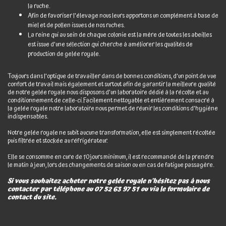
la ruche.
Afin de favoriser l'élevage nous leurs apportons un complément à base de
miel et de pollen issues de nos ruches.
La reine qui au sein de chaque colonie est la mère de toutes les abeilles
est issue d'une sélection qui cherche à améliorer les qualités de
production de gelée royale.
Toujours dans l'optique de travailler dans de bonnes conditions, d'un point de vue
confort de travail mais également et surtout afin de garantir la meilleure qualité
de notre gelée royale nous disposons d'un laboratoire dédié à la récolte et au
conditionnement de celle-ci. Facilement nettoyable et entièrement consacré à
la gelée royale notre laboratoire nous permet de réunir les conditions d'hygiène
indispensables.
Notre gelée royale ne subit aucune transformation, elle est simplement récoltée
puis filtrée et stockée au réfrigérateur.
Elle se consomme en cure de 10 jours minimum, il est recommandé de la prendre
le matin à jeun, lors des changements de saison ou en cas de fatigue passagère.
Si vous souhaitez acheter notre gelée royale n'hésitez pas à nous
contacter par téléphone au 07 52 63 97 51 ou via le formulaire de
contact du site.