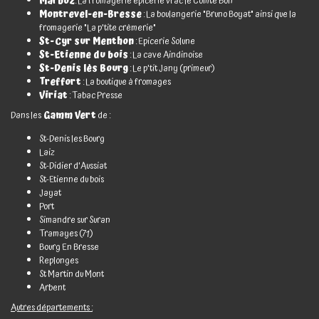
Marboz
: La fromagerie épicerie vrac le Comté Bon
Montrevel-en-Bresse
: La boulangerie "Bruno Boyat" ainsi que la
fromagerie "La p'tite crèmerie"
St-Cyr sur Menthon
: Epicerie Solune
St-Etienne du bois
: La cave Aindinoise
St-Denis lès Bourg
: Le p'tit Jany (primeur)
Treffort
: La boutique à fromages
Viriat
: Tabac Presse
Dans les
Gamm Vert
de :
St-Denis les Bourg
Laiz
St-Didier d'Aussiat
St-Etienne du bois
Jayat
Port
Simandre sur Suran
Tramayes (71)
Bourg En Bresse
Replonges
St Martin du Mont
Arbent
Autres départements :