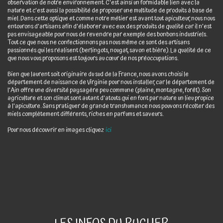
observation de notre environnement. C'est ainsi un formidable lien avec la
nature et c'est aussi la possibilité de proposer une multitude de produits à base de
miel. Dans cette optique et comme notre métier est avant tout apiculteur, nous nous
entourons d'artisans afin d'élaborer avec eux des produits de qualité car il n'est
pas envisageable pour nous de revendre par exemple des bonbons industriels.
Tout ce que nous ne confectionnons pas nous même ce sont des artisans
passionnés qui les réalisent (berlingots, nougat, savon et bière). La qualité de ce
que nous vous proposons est toujours au cœur de nos préoccupations.
Bien que laurent soit originaire du sud de la France, nous avons choisi le
département de naissance de Virginie pour nous installer, car le département de
l'Ain offre une diversité paysagère peu commune (plaine, montagne, forêt). Son
agriculture et son climat sont autant d'atouts qui en font par nature un lieu propice
à l'apiculture. Sans pratiquer de grande transhumance nous pouvons récolter des
miels complètement différents, riches en parfums et saveurs.
Pour nous découvrir en images cliquez
ici