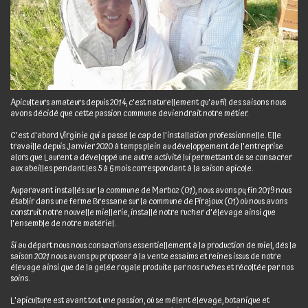
Apiculteurs amateurs depuis 2014, c'est naturellement qu'au fil des saisons nous
avons décidé que cette passion commune deviendrait notre métier.
C'est d'abord Virginie qui a passé le cap de l'installation professionnelle. Elle
travaille depuis Janvier 2020 à temps plein au développement de l'entreprise
alors que Laurent a développé une autre activité lui permettant de se consacrer
aux abeilles pendant les 5 à 6 mois correspondant à la saison apicole.
Auparavant installés sur la commune de Marboz (01), nous avons pu, fin 2019 nous
établir dans une ferme Bressane sur la commune de Pirajoux (01) où nous avons
construit notre nouvelle miellerie, installé notre rucher d'élevage ainsi que
l'ensemble de notre matériel.
Si au départ nous nous consacrions essentiellement à la production de miel, dés la
saison 2021 nous avons pu proposer à la vente essaims et reines issus de notre
élevage ainsi que de la gelée royale produite par nos ruches et récoltée par nos
soins.
L'apiculture est avant tout une passion, où se mêlent élevage, botanique et