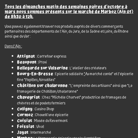
Tous les dimanches matin des semaines paires d'octobre à
mars nous sommes présents sur le marché de Marboz (Ain 01)
de 8h30 à 12h.
Vous pouvez également trouver nos produits auprès de divers commerçants
partenaires des départements de l'Ain, du Jura, de la Saône et Loire, du Rhône
ainsi que du Var :
Dans l'Ain :
Attignat
: Carrefour express
Beaupont
: Proxi
Bellegarde sur Valserine
: L'atelier des créateurs
Bourg-En-Bresse
: Epicerie solidaire
"
Au marché conté" et l'épicerie
fine "Papilles
Ainsolites"
Châtillon sur chalaronne
: "L'empreinte des artisans" ainsi que "La
fromagerie de Châtillon/chalaronne"
Chaveyriat
: Chez "Michèle Charvet" productrice de fromages de
chèvres et de poulets fermiers
Coligny
: Casino Shop
Cormoz
: Chouett'une épicerie
Cuisiat
: Musée du Revermont
Foissiat
: Vival
Jayat
: Intermarché