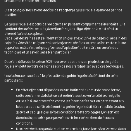
proposer le meilleur de nos ruches.
C'est pourquoi nous avons décidé de récolter la gelée royale élaborée par nos
abeilles.
La gelée royale est considérée comme un puissant complément alimentaire. Elle
contient des acides aminés, des vitamines, des oligo-éléments c'est ainsi un
aliment rare et complexe.
Cet élixir des reines est l'alimentation unique et exclusive de celles-ci au sein des
colonies. Sécrétée uniquement par les jeunes abeilles sa production reste minime
et pour en extraire quelques grammes l'apiculteur doit mettre en œuvre des
techniques et un savoir faire bien particulier.
Depuis le début de la saison 2021 nous avons donc mis en production de gelée
royale un petit nombre de ruches afin de nous familiariser avec ces techniques.
Les ruches consacrées à la production de gelée royale bénéficient de soins
particuliers :
En effet elles sont disposées sous un bâtiment au cœur de notre ferme,
cette ancienne stabulation est entièrement ouverte côté sud-est, elle
offre ainsi une protection contre les intempéries tout en permettant aux
butineuses de sortir aisément. La gelée royale doit être récoltée tous les
3 jours et ceci quelque soit les conditions météorologiques, un abri est
donc indispensable pour pouvoir ouvrir les ruches dans de bonnes
conditions.
Nous ne récoltons pas de miel sur ces ruches, toute leur récolte reste dans