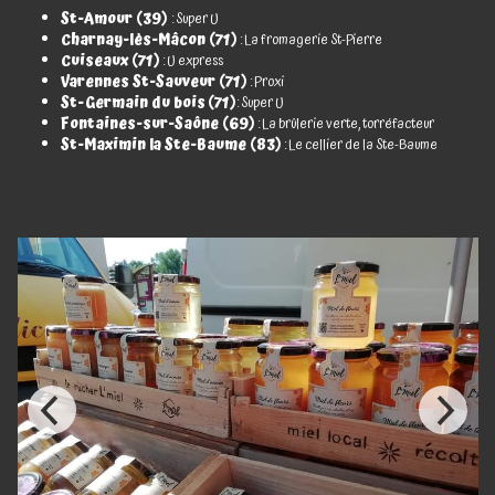
St-Amour (39)
: Super U
Charnay-lès-Mâcon (71)
: La fromagerie St-Pierre
Cuiseaux (71)
: U express
Varennes St-Sauveur (71)
: Proxi
St-Germain du bois
(71)
: Super U
Fontaines-sur-Saône (69)
: La brûlerie verte, torréfacteur
St-Maximin la Ste-Baume (83)
: Le cellier de la Ste-Baume