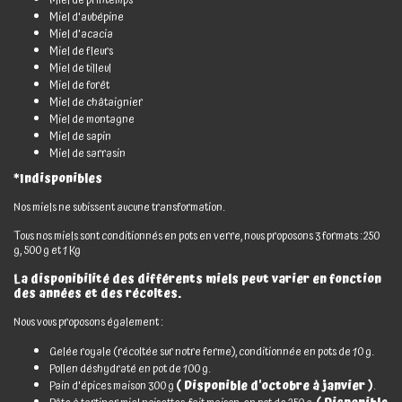
Miel d'aubépine
Miel d'acacia
Miel de fleurs
Miel de tilleul
Miel de forêt
Miel de châtaignier
Miel de montagne
Miel de sapin
Miel de sarrasin
*Indisponibles
Nos miels ne subissent aucune transformation.
Tous nos miels sont conditionnés en pots en verre, nous proposons 3 formats : 250
g, 500 g et 1 Kg
La disponibilité des différents miels peut varier en fonction
des années et des récoltes.
Nous vous proposons également :
Gelée royale (récoltée sur notre ferme), conditionnée en pots de 10 g.
Pollen déshydraté en pot de 100 g.
Pain d'épices maison 300 g
( Disponible d'octobre à janvier )
.